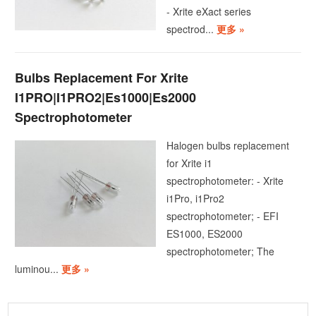
- Xrite eXact series
spectrod...
更多 »
Bulbs Replacement For Xrite
I1PRO|I1PRO2|Es1000|Es2000
Spectrophotometer
Halogen bulbs replacement
for Xrite i1
spectrophotometer: - Xrite
i1Pro, i1Pro2
spectrophotometer; - EFI
ES1000, ES2000
spectrophotometer; The
luminou...
更多 »