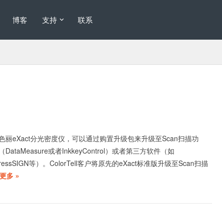
博客
支持
联系
丽eXact分光密度仪，可以通过购置升级包来升级至Scan扫描功
taMeasure或者InkkeyControl）或者第三方软件（如
、pressSIGN等）。ColorTell客户将原先的eXact标准版升级至Scan扫描
更多 »