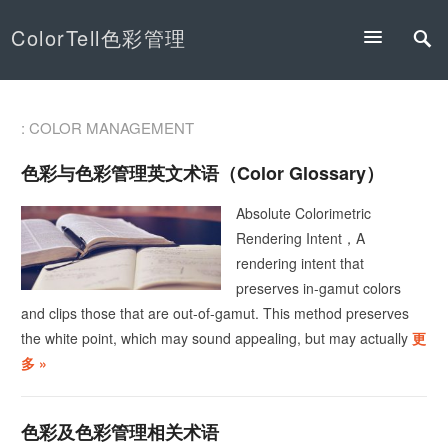
ColorTell色彩管理
: COLOR MANAGEMENT
色彩与色彩管理英文术语（Color Glossary）
Absolute Colorimetric
Rendering Intent，A
rendering intent that
preserves in-gamut colors
and clips those that are out-of-gamut. This method preserves
the white point, which may sound appealing, but may actually
更
多 »
色彩及色彩管理相关术语