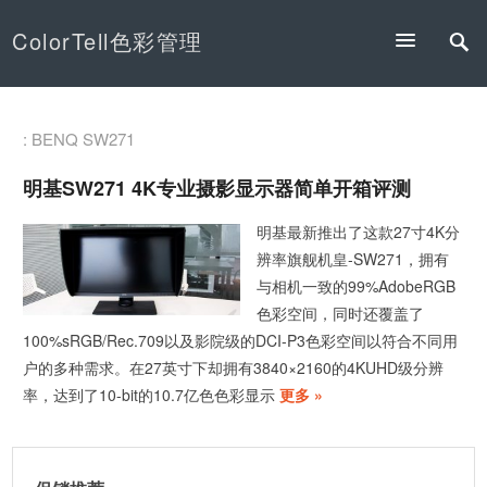
ColorTell色彩管理
: BENQ SW271
明基SW271 4K专业摄影显示器简单开箱评测
明基最新推出了这款27寸4K分
辨率旗舰机皇-SW271，拥有
与相机一致的99%AdobeRGB
色彩空间，同时还覆盖了
100%sRGB/Rec.709以及影院级的DCI-P3色彩空间以符合不同用
户的多种需求。在27英寸下却拥有3840×2160的4KUHD级分辨
率，达到了10-bit的10.7亿色色彩显示
更多 »