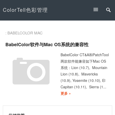
ColorTell色彩管理
: BABELCOLOR MAC
BabelColor软件与Mac OS系统的兼容性
BabelColor CT&A和PatchTool
两款软件能兼容如下Mac OS
系统：Lion (10.7), Mountain
Lion (10.8), Mavericks
(10.9), Yosemite (10.10), El
Capitan (10.11), Sierra (1...
更多 »