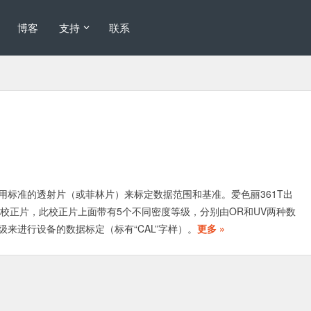
博客
支持
联系
用标准的透射片（或菲林片）来标定数据范围和基准。爱色丽361T出
68校正片，此校正片上面带有5个不同密度等级，分别由OR和UV两种数
级来进行设备的数据标定（标有“CAL”字样）。
更多 »