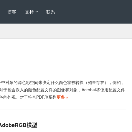
博客
支持
联系
用PDF中对象的源色彩空间来决定什么颜色将被转换（如果存在），例如，
。对于包含嵌入的颜色配置文件的图像和对象，Acrobat将使用配置文件
色的外观。对于符合PDF/X系列
更多 »
AdobeRGB模型