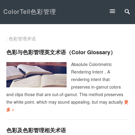
ColorTell色彩管理
: 色彩管理术语
色彩与色彩管理英文术语（Color Glossary）
Absolute Colorimetric
Rendering Intent，A
rendering intent that
preserves in-gamut colors
and clips those that are out-of-gamut. This method preserves
the white point, which may sound appealing, but may actually
更
多 »
色彩及色彩管理相关术语