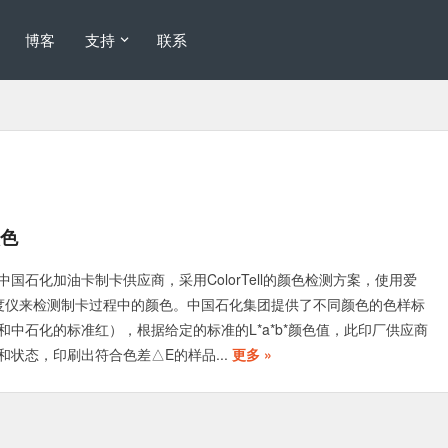
博客
支持
联系
颜色
国石化加油卡制卡供应商，采用ColorTell的颜色检测方案，使用爱
光密度仪来检测制卡过程中的颜色。中国石化集团提供了不同颜色的色样标
和中石化的标准红），根据给定的标准的L*a*b*颜色值，此印厂供应商
和状态，印刷出符合色差△E的样品...
更多 »