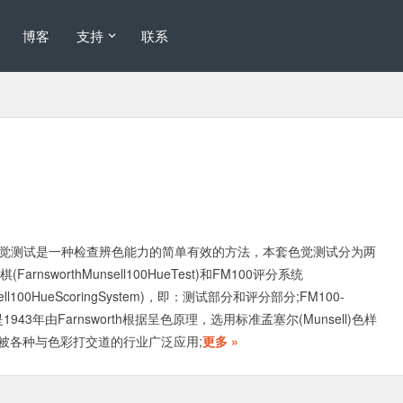
博客
支持
联系
test色觉测试是一种检查辨色能力的简单有效的方法，本套色觉测试分为两
FarnsworthMunsell100HueTest)和FM100评分系统
nsell100HueScoringSystem)，即：测试部分和评分部分;FM100-
是1943年由Farnsworth根据呈色原理，选用标准孟塞尔(Munsell)色样
被各种与色彩打交道的行业广泛应用;
更多 »