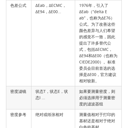
色差公式
ΔEab，ΔECMC，
1976年，引入了
ΔE94，ΔE00...
ΔEab（“delta E
ab”，也称为ΔE76）
公式。为了改善这些
颜色差异与人们希望
的感觉不一致，因此
提出了许多替代公
式，包括ΔECMC，
ΔE94和ΔE00（也称为
CIEDE2000）。标准
委员会目前首选的选
择是ΔE00，官方建议
相对较新。
密度滤镜
状态T，状态E，状
如果要测量密度，则
态I ...
必须选择用于测量密
度的滤波器组
密度参考
绝对或纸张相对
测量值相对于打印的
基材还是相对于绝对
白色的基材