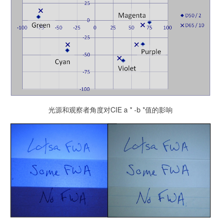
光源和观察者角度对CIE a * -b *值的影响