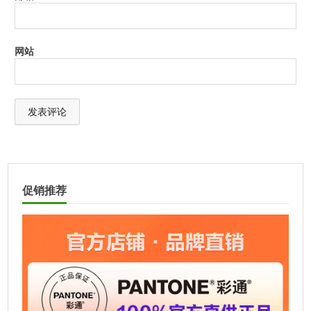
网站
A
l
t
促销推荐
e
r
n
a
t
i
v
e