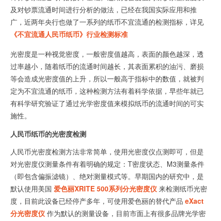
及对钞票流通时间进行分析的做法，已经在我国实际应用和推
广，近两年央行也做了一系列的纸币不宜流通的检测指标，详见
《不宜流通人民币纸币》行业检测标准
光密度是一种视觉密度，一般密度值越高，表面的颜色越深，透
过率越小，随着纸币的流通时间越长，其表面累积的油污、磨损
等会造成光密度值的上升，所以一般高于指标中的数值，就被判
定为不宜流通的纸币，这种检测方法有着科学依据，早些年就已
有科学研究验证了通过光学密度值来模拟纸币的流通时间的可实
施性。
人民币纸币的光密度检测
人民币光密度检测方法非常简单，使用光密度仪点测即可，但是
对光密度仪测量条件有着明确的规定：T密度状态、M3测量条件
（即包含偏振滤镜）、绝对测量模式等。早期国内的研究中，是
默认使用美国
爱色丽XRITE 500系列分光密度仪
来检测纸币光密
度，目前此设备已经停产多年，可使用爱色丽的替代产品
eXact
分光密度仪
作为默认的测量设备，目前市面上有很多品牌光学密