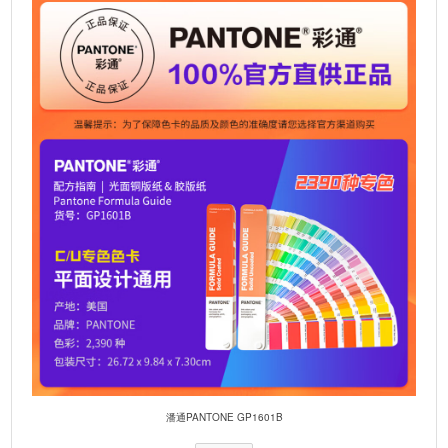
i
v
e
:
潘通PANTONE GP1601B