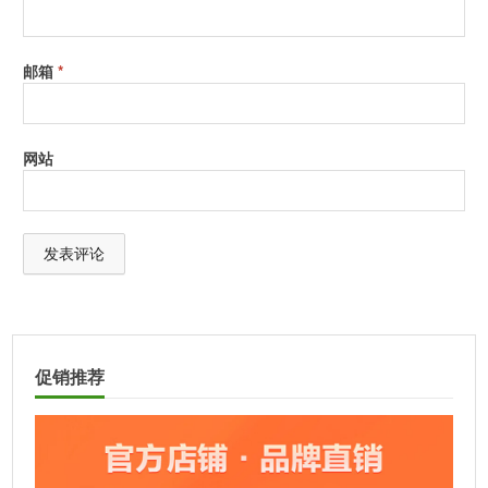
邮箱
*
网站
A
l
t
促销推荐
e
r
n
a
t