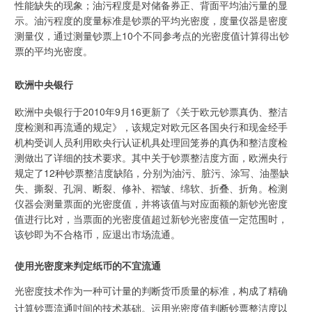
性能缺失的现象；油污程度是对储备券正、背面平均油污量的显
示。油污程度的度量标准是钞票的平均光密度，度量仪器是密度
测量仪，通过测量钞票上10个不同参考点的光密度值计算得出钞
票的平均光密度。
欧洲中央银行
欧洲中央银行于2010年9月16更新了《关于欧元钞票真伪、整洁
度检测和再流通的规定》，该规定对欧元区各国央行和现金经手
机构受训人员利用欧央行认证机具处理回笼券的真伪和整洁度检
测做出了详细的技术要求。其中关于钞票整洁度方面，欧洲央行
规定了12种钞票整洁度缺陷，分别为油污、脏污、涂写、油墨缺
失、撕裂、孔洞、断裂、修补、褶皱、绵软、折叠、折角。检测
仪器会测量票面的光密度值，并将该值与对应面额的新钞光密度
值进行比对，当票面的光密度值超过新钞光密度值一定范围时，
该钞即为不合格币，应退出市场流通。
使用光密度来判定纸币的不宜流通
光密度技术作为一种可计量的判断货币质量的标准，构成了精确
计算钞票流通吋间的技术基础。运用光密度值判断钞票整洁度以