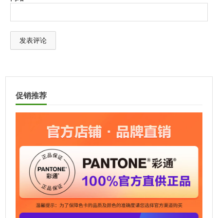
A
l
t
促销推荐
e
r
n
a
t
i
v
e
: