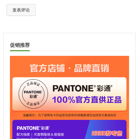
A
l
t
促销推荐
e
r
n
a
t
i
v
e
: