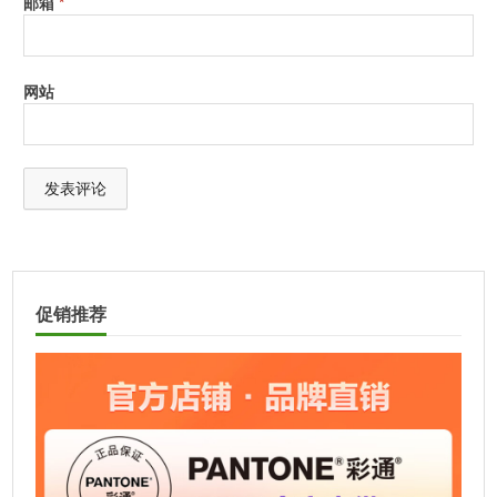
邮箱
*
网站
A
l
t
促销推荐
e
r
n
a
t
i
v
e