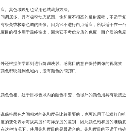
适应。其色域映射也采用色域裁剪方法。
中间调居多、具有极窄动态范围、饱和度不很高的反射原稿，不适于复
、有极亮或极暗色调的图像。因为它不进行白点适应，所以适于在一台
色度目的很少用于最终输出，因为它不考虑介质的色度，而介质的色度
另外还根据美学原则进行阶调映射。感觉目的意在保持图像的视觉效
颜色都映射到色域内，没有颜色的“裁剪”。
牲颜色色相。处于目标色域内的颜色不变，色域外的颜色用具有最接近
来说保持颜色之间相对的饱和度是比较重要的，也可以用于低端打印机
和度的变化表示海拔高度和海洋深度的差别，因此颜色饱和度的准确复
。在这种情况下，使用饱和度目的是最适合的。饱和度目的不适于精确