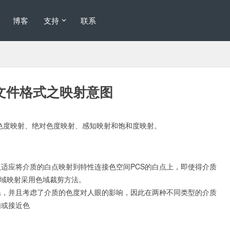
博客
支持
联系
性文件格式之映射意图
质色度映射、绝对色度映射、感知映射和饱和度映射。
适应将介质的白点映射到特性连接色空间PCS的白点上，即使得介质
其色域映射采用色域裁剪方法。
系，并且考虑了介质的色度对人眼的影响，因此在两种不同类型的介质
内或接近色