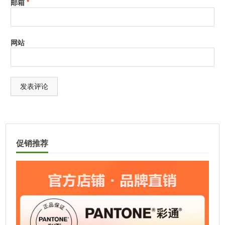
邮箱
*
网站
A
l
t
促销推荐
e
r
n
a
t
i
v
e