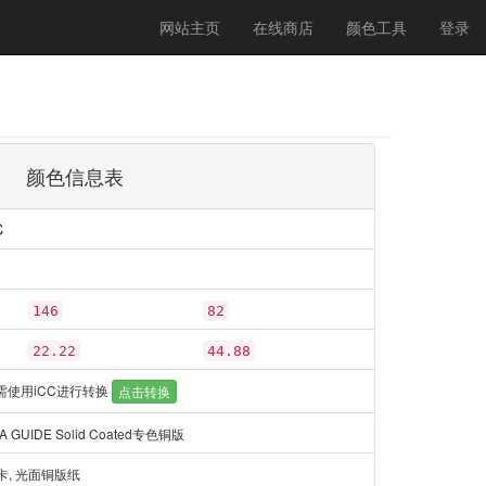
(current)
网站主页
在线商店
颜色工具
登录
颜色信息表
C
146
82
22.22
44.88
需使用iCC进行转换
点击转换
 GUIDE Solid Coated专色铜版
, 光面铜版纸